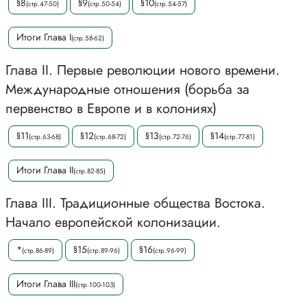
§8
§9
§10
(стр.47-50)
(стр.50-54)
(стр.54-57)
Итоги Глава I
(стр.58-62)
Глава II. Первые революции нового времени.
Международные отношения (борьба за
первенство в Европе и в колониях)
§11
§12
§13
§14
(стр.63-68)
(стр.68-72)
(стр.72-76)
(стр.77-81)
Итоги Глава II
(стр.82-85)
Глава III. Традиционные общества Востока.
Начало европейской колонизации.
*
§15
§16
(стр.86-89)
(стр.89-96)
(стр.96-99)
Итоги Глава III
(стр.100-103)