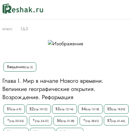
класс
ГДЗ
Введение
(стр.5)
Глава I. Мир в начале Нового времени.
Велиикие географические открытия.
Возрождение. Реформация
§1
§2
§3
§4
§5
(стр.6-9)
(стр.10-12)
(стр.12-14)
(стр.15-18)
(стр.18-20)
*
*
§6
*
§7
(стр.20-24)
(стр.24-31)
(стр.31-38)
(стр.38-41)
(стр.41-46)