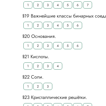
1
2
3
4
5
6
7
§19 Важнейшие классы бинарных соед
1
2
3
4
5
6
§20 Основания.
1
2
3
4
5
6
§21 Кислоты.
1
2
3
4
§22 Соли.
1
2
3
§23 Кристаллические решётки.