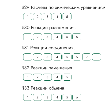
§29 Расчёты по химическим уравнениям
1
2
3
4
5
§30 Реакции разложения.
1
2
3
4
5
6
§31 Реакции соединения.
1
2
3
4
5
6
7
8
§32 Реакции замещения.
1
2
3
4
5
§33 Реакции обмена.
1
2
3
4
5
6