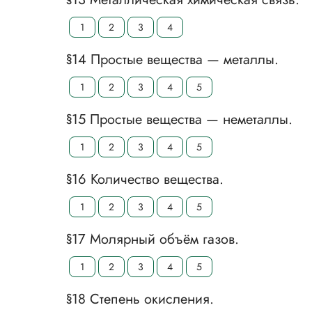
1
2
3
4
§14 Простые вещества — металлы.
1
2
3
4
5
§15 Простые вещества — неметаллы.
1
2
3
4
5
§16 Количество вещества.
1
2
3
4
5
§17 Молярный объём газов.
1
2
3
4
5
§18 Степень окисления.