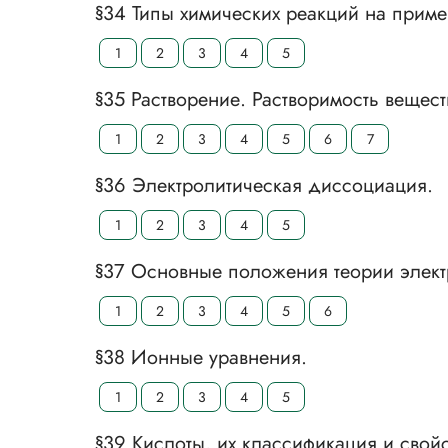
§34 Типы химических реакций на приме
1
2
3
4
5
§35 Растворение. Растворимость вещест
1
2
3
4
5
6
7
§36 Электролитическая диссоциация.
1
2
3
4
5
§37 Основные положения теории элект
1
2
3
4
5
6
§38 Ионные уравнения.
1
2
3
4
5
§39 Кислоты, их классификация и свойс