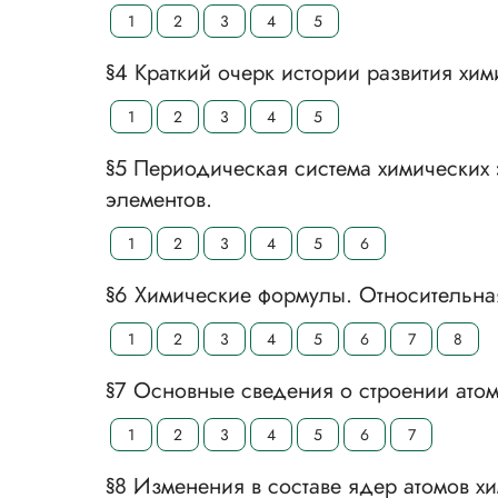
1
2
3
4
5
§4 Краткий очерк истории развития хим
1
2
3
4
5
§5 Периодическая система химических 
элементов.
1
2
3
4
5
6
§6 Химические формулы. Относительна
1
2
3
4
5
6
7
8
§7 Основные сведения о строении атом
1
2
3
4
5
6
7
§8 Изменения в составе ядер атомов х