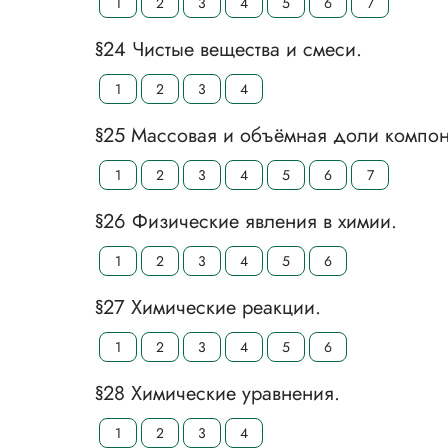
1
2
3
4
5
6
7
§24 Чистые вещества и смеси.
1
2
3
4
§25 Массовая и объёмная доли компоне
1
2
3
4
5
6
7
§26 Физические явления в химии.
1
2
3
4
5
6
§27 Химические реакции.
1
2
3
4
5
6
§28 Химические уравнения.
1
2
3
4