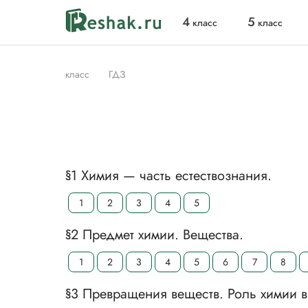
4
5
класс
класс
класс
ГДЗ
§1 Химия — часть естествознания.
1
2
3
4
5
§2 Предмет химии. Вещества.
1
2
3
4
5
6
7
8
§3 Превращения веществ. Роль химии в