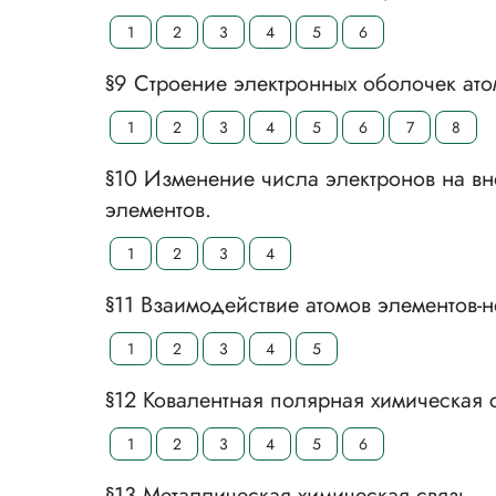
1
2
3
4
5
6
§9 Строение электронных оболочек ато
1
2
3
4
5
6
7
8
§10 Изменение числа электронов на вн
элементов.
1
2
3
4
§11 Взаимодействие атомов элементов-
1
2
3
4
5
§12 Ковалентная полярная химическая 
1
2
3
4
5
6
§13 Металлическая химическая связь.