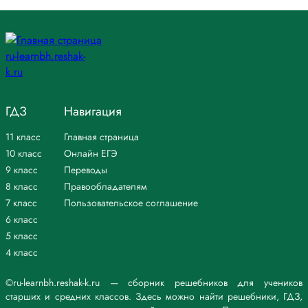
ГДЗ
Навигация
11 класс
Главная страница
10 класс
Онлайн ЕГЭ
9 класс
Переводы
8 класс
Правообладателям
7 класс
Пользовательское соглашение
6 класс
5 класс
4 класс
©ru-learnbh.reshak-k.ru — сборник решебников для учеников
старших и средних классов. Здесь можно найти решебники, ГДЗ,