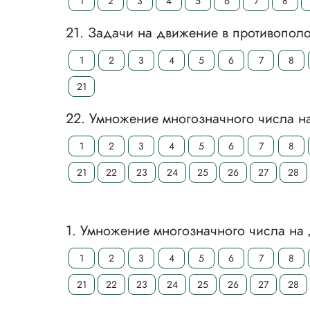
1
2
3
4
5
6
7
8
21. Задачи на движение в противопол
1
2
3
4
5
6
7
8
21
22. Умножение многозначного числа н
1
2
3
4
5
6
7
8
21
22
23
24
25
26
27
28
1. Умножение многозначного числа на 
1
2
3
4
5
6
7
8
21
22
23
24
25
26
27
28