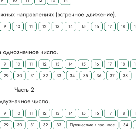
9
10
11
12
13
14
ожных направлениях (встречное движение).
9
10
11
12
13
14
15
16
17
18
а однозначное число.
9
10
11
12
13
14
15
16
17
18
29
30
31
32
33
34
35
36
37
38
Часть 2
двузначное число.
9
10
11
12
13
14
15
16
17
18
29
30
31
32
33
Путешествие в прошлое
34