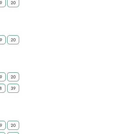
19
20
19
20
19
20
8
39
19
20