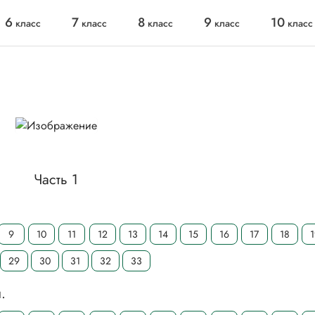
6
7
8
9
10
класс
класс
класс
класс
класс
Часть 1
9
10
11
12
13
14
15
16
17
18
29
30
31
32
33
.