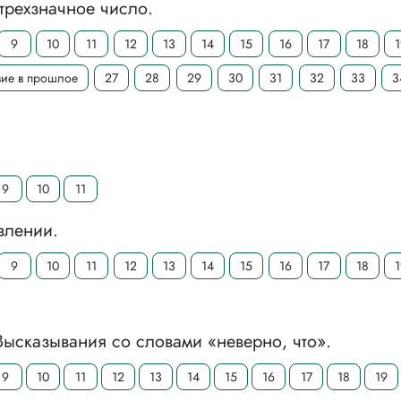
трехзначное число.
9
10
11
12
13
14
15
16
17
18
вие в прошлое
27
28
29
30
31
32
33
3
9
10
11
влении.
9
10
11
12
13
14
15
16
17
18
ысказывания со словами «неверно, что».
9
10
11
12
13
14
15
16
17
18
19