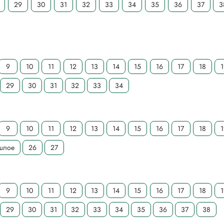
29
30
31
32
33
34
35
36
37
3
9
10
11
12
13
14
15
16
17
18
29
30
31
32
33
34
9
10
11
12
13
14
15
16
17
18
ошлое
26
27
9
10
11
12
13
14
15
16
17
18
29
30
31
32
33
34
35
36
37
38