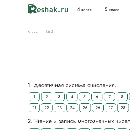
4
5
класс
класс
класс
ГДЗ
1. Десятичная система счисления.
1
2
3
4
5
6
7
8
21
22
23
24
25
26
27
28
2. Чтение и запись многозначных чисел