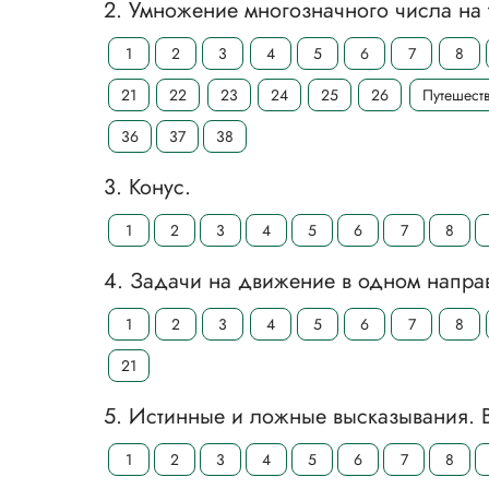
2. Умножение многозначного числа на 
1
2
3
4
5
6
7
8
21
22
23
24
25
26
Путешест
36
37
38
3. Конус.
1
2
3
4
5
6
7
8
4. Задачи на движение в одном напра
1
2
3
4
5
6
7
8
21
5. Истинные и ложные высказывания. В
1
2
3
4
5
6
7
8