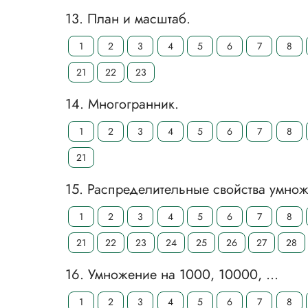
13. План и масштаб.
1
2
3
4
5
6
7
8
21
22
23
14. Многогранник.
1
2
3
4
5
6
7
8
21
15. Распределительные свойства умнож
1
2
3
4
5
6
7
8
21
22
23
24
25
26
27
28
16. Умножение на 1000, 10000, …
1
2
3
4
5
6
7
8