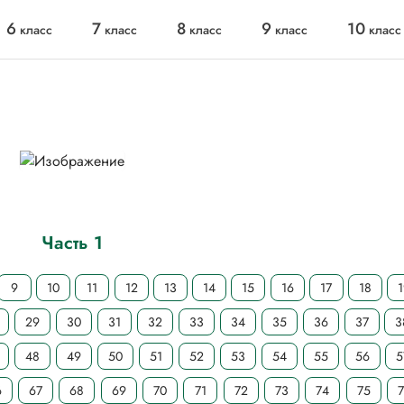
6
7
8
9
10
класс
класс
класс
класс
класс
Часть 1
9
10
11
12
13
14
15
16
17
18
29
30
31
32
33
34
35
36
37
3
48
49
50
51
52
53
54
55
56
5
6
67
68
69
70
71
72
73
74
75