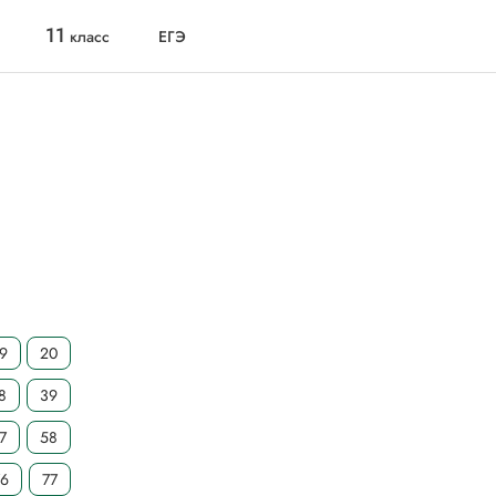
11
класс
ЕГЭ
19
20
8
39
7
58
76
77