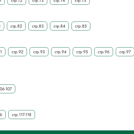
1
стр.72
стр.73
стр.74
стр.75
1
стр.82
стр.83
стр.84
стр.85
1
стр.92
стр.93
стр.94
стр.95
стр.96
стр.97
106-107
16
стр.117-118