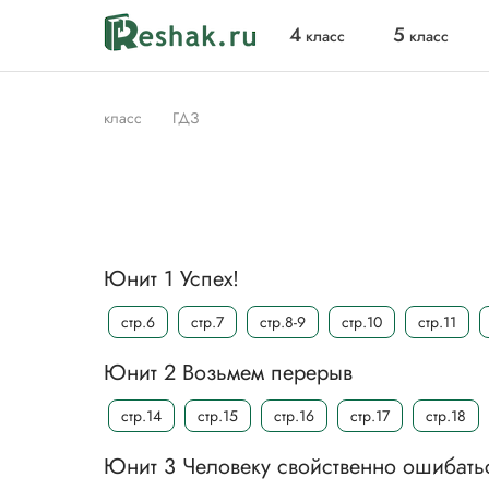
4
5
класс
класс
класс
ГДЗ
Юнит 1 Успех!
стр.6
стр.7
стр.8-9
стр.10
стр.11
Юнит 2 Возьмем перерыв
стр.14
стр.15
стр.16
стр.17
стр.18
Юнит 3 Человеку свойственно ошибать