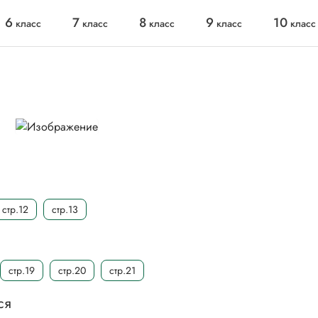
6
7
8
9
10
класс
класс
класс
класс
класс
стр.12
стр.13
стр.19
стр.20
стр.21
ся