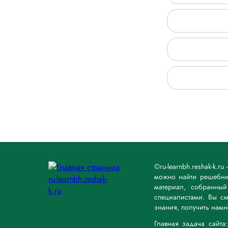
©ru-learnbh.reshak-k.
можно найти решебник
материал, собранны
специалистами. Вы см
знания, получить нам
Главная задача сайт