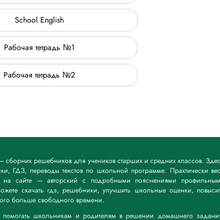
School English
Рабочая тетрадь №1
Рабочая тетрадь №2
ru — сборник решебников для учеников старших и средних классов. Зде
и, ГДЗ, переводы текстов по школьной программе. Практически ве
й на сайте — авторский с подробными пояснениями профильны
ожете скачать гдз, решебники, улучшить школьные оценки, повыси
ного больше свободного времени.
а: помогать школьникам и родителям в решении домашнего задани